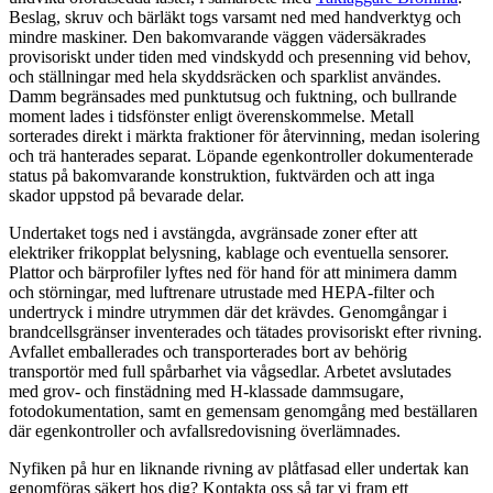
Beslag, skruv och bärläkt togs varsamt ned med handverktyg och
mindre maskiner. Den bakomvarande väggen vädersäkrades
provisoriskt under tiden med vindskydd och presenning vid behov,
och ställningar med hela skyddsräcken och sparklist användes.
Damm begränsades med punktutsug och fuktning, och bullrande
moment lades i tidsfönster enligt överenskommelse. Metall
sorterades direkt i märkta fraktioner för återvinning, medan isolering
och trä hanterades separat. Löpande egenkontroller dokumenterade
status på bakomvarande konstruktion, fuktvärden och att inga
skador uppstod på bevarade delar.
Undertaket togs ned i avstängda, avgränsade zoner efter att
elektriker frikopplat belysning, kablage och eventuella sensorer.
Plattor och bärprofiler lyftes ned för hand för att minimera damm
och störningar, med luftrenare utrustade med HEPA-filter och
undertryck i mindre utrymmen där det krävdes. Genomgångar i
brandcellsgränser inventerades och tätades provisoriskt efter rivning.
Avfallet emballerades och transporterades bort av behörig
transportör med full spårbarhet via vågsedlar. Arbetet avslutades
med grov- och finstädning med H-klassade dammsugare,
fotodokumentation, samt en gemensam genomgång med beställaren
där egenkontroller och avfallsredovisning överlämnades.
Nyfiken på hur en liknande rivning av plåtfasad eller undertak kan
genomföras säkert hos dig? Kontakta oss så tar vi fram ett