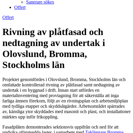
Sanerare sökes
Offert
Offert
Rivning av plåtfasad och
nedtagning av undertak i
Olovslund, Bromma,
Stockholms län
Projektet genomfördes i Olovslund, Bromma, Stockholms län och
omfattade kontrollerad rivning av plåtfasad samt nedtagning av
undertak i en byggnad i drift. Innan start utfördes en
materialinventering med provtagning för att säkerställa att inga
farliga ämnen förekom, följt av en rivningsplan och arbetsmiljöplan
med tydliga etapper och skyddsåtgärder. Arbetsområdet spärrades
av, känsliga ytor skyddades med masonit och plast, och installationer
märktes upp inför frikoppling.
Fasadplåten demonterades sektionsvis uppifrån och ned för att
undvika oförutsedda laster, i samarbete med
Takläggare Bromma
.