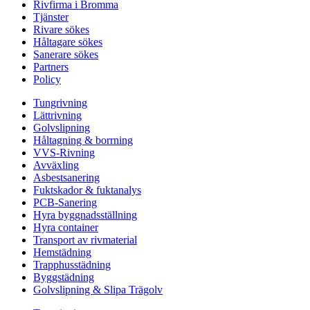
Rivfirma i Bromma
Tjänster
Rivare sökes
Håltagare sökes
Sanerare sökes
Partners
Policy
Tungrivning
Lättrivning
Golvslipning
Håltagning & borrning
VVS-Rivning
Avväxling
Asbestsanering
Fuktskador & fuktanalys
PCB-Sanering
Hyra byggnadsställning
Hyra container
Transport av rivmaterial
Hemstädning
Trapphusstädning
Byggstädning
Golvslipning & Slipa Trägolv