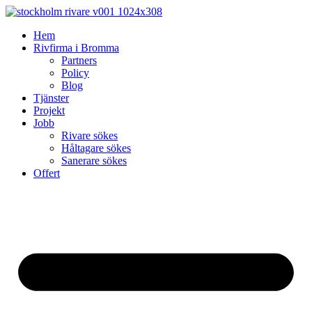
Skip
to
Hem
content
Rivfirma i Bromma
Partners
Policy
Blog
Tjänster
Projekt
Jobb
Rivare sökes
Håltagare sökes
Sanerare sökes
Offert