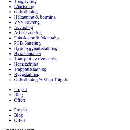
Tungrivning
Lättrivning
Golvslipning
Håltagning & borrning
VVS-Rivning
Avväxling
Asbestsanering
Fuktskador & fuktanalys
PCB-Sanering
Hyra byggnadsställning
Hyra container
Transport av rivmaterial
Hemstädning
Trapphusstädning
Byggstädning
Golvslipning & Slipa Trägolv
Projekt
Blog
Offert
Projekt
Blog
Offert