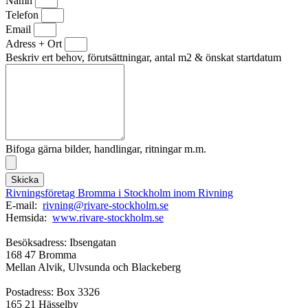
Namn
Telefon
Email
Adress + Ort
Beskriv ert behov, förutsättningar, antal m2 & önskat startdatum
Bifoga gärna bilder, handlingar, ritningar m.m.
Skicka
Rivningsföretag Bromma i Stockholm inom Rivning
E-mail:
rivning@rivare-stockholm.se
Hemsida:
www.rivare-stockholm.se
Besöksadress: Ibsengatan
168 47 Bromma
Mellan Alvik, Ulvsunda och Blackeberg
Postadress: Box 3326
165 21 Hässelby