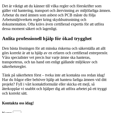
Det är viktigt att du känner till vilka regler och föreskrifter som
gäller vid hantering, transport och återvinning av miljöfarliga ämnen.
Arbetar du med ämnen som asbest och PCB måste du följa
Arbetsmiljöverkets regler kring skyddsutrustning och
dokumentation. Ofta krävs även certifierad expertis för att utföra
dessa moment säkert och lagenligt.
Anlita professionell hjälp för ökad trygghet
Den bästa lösningen för att minska riskerna och säkerställa att allt
görs korrekt är att ta hjälp av en erfaren och certifierad entreprenör.
Våra specialister vet precis hur varje ämne ska hanteras,
transporteras, och tas hand om enligt gällande miljökrav och
säkerhetsregler.
Tänk på säkerheten först – tveka inte att kontakta oss redan idag!
Har du frågor eller behöver hjälp att hantera farliga ämnen vid ditt
projekt? Fyll i vårt kontaktformulär eller skicka ett mejl, så
återkopplar vi snabbt och hjälper dig att utföra arbetet på ett tryggt
och korrekt sätt.
Kontakta oss idag!