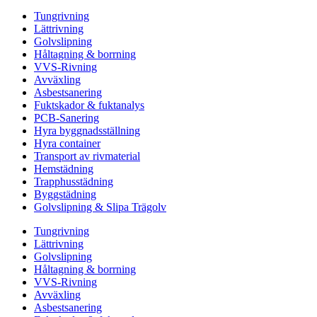
Tungrivning
Lättrivning
Golvslipning
Håltagning & borrning
VVS-Rivning
Avväxling
Asbestsanering
Fuktskador & fuktanalys
PCB-Sanering
Hyra byggnadsställning
Hyra container
Transport av rivmaterial
Hemstädning
Trapphusstädning
Byggstädning
Golvslipning & Slipa Trägolv
Tungrivning
Lättrivning
Golvslipning
Håltagning & borrning
VVS-Rivning
Avväxling
Asbestsanering