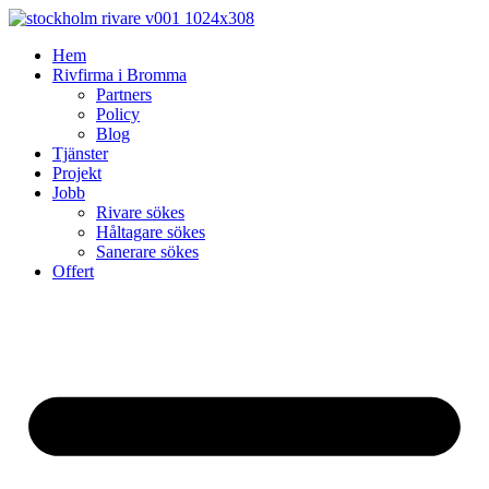
Skip
to
Hem
content
Rivfirma i Bromma
Partners
Policy
Blog
Tjänster
Projekt
Jobb
Rivare sökes
Håltagare sökes
Sanerare sökes
Offert