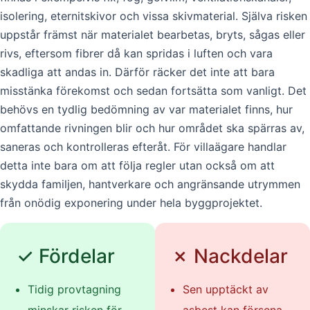
isolering, eternitskivor och vissa skivmaterial. Själva risken
uppstår främst när materialet bearbetas, bryts, sågas eller
rivs, eftersom fibrer då kan spridas i luften och vara
skadliga att andas in. Därför räcker det inte att bara
misstänka förekomst och sedan fortsätta som vanligt. Det
behövs en tydlig bedömning av var materialet finns, hur
omfattande rivningen blir och hur området ska spärras av,
saneras och kontrolleras efteråt. För villaägare handlar
detta inte bara om att följa regler utan också om att
skydda familjen, hantverkare och angränsande utrymmen
från onödig exponering under hela byggprojektet.
✓ Fördelar
✗ Nackdelar
Tidig provtagning
Sen upptäckt av
minskar risken för
asbest kan försena