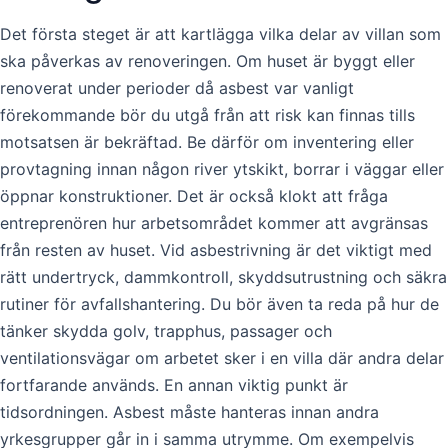
Det första steget är att kartlägga vilka delar av villan som
ska påverkas av renoveringen. Om huset är byggt eller
renoverat under perioder då asbest var vanligt
förekommande bör du utgå från att risk kan finnas tills
motsatsen är bekräftad. Be därför om inventering eller
provtagning innan någon river ytskikt, borrar i väggar eller
öppnar konstruktioner. Det är också klokt att fråga
entreprenören hur arbetsområdet kommer att avgränsas
från resten av huset. Vid asbestrivning är det viktigt med
rätt undertryck, dammkontroll, skyddsutrustning och säkra
rutiner för avfallshantering. Du bör även ta reda på hur de
tänker skydda golv, trapphus, passager och
ventilationsvägar om arbetet sker i en villa där andra delar
fortfarande används. En annan viktig punkt är
tidsordningen. Asbest måste hanteras innan andra
yrkesgrupper går in i samma utrymme. Om exempelvis