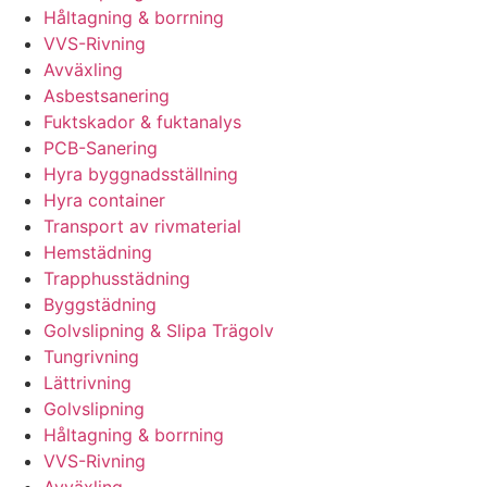
Håltagning & borrning
VVS-Rivning
Avväxling
Asbestsanering
Fuktskador & fuktanalys
PCB-Sanering
Hyra byggnadsställning
Hyra container
Transport av rivmaterial
Hemstädning
Trapphusstädning
Byggstädning
Golvslipning & Slipa Trägolv
Tungrivning
Lättrivning
Golvslipning
Håltagning & borrning
VVS-Rivning
Avväxling