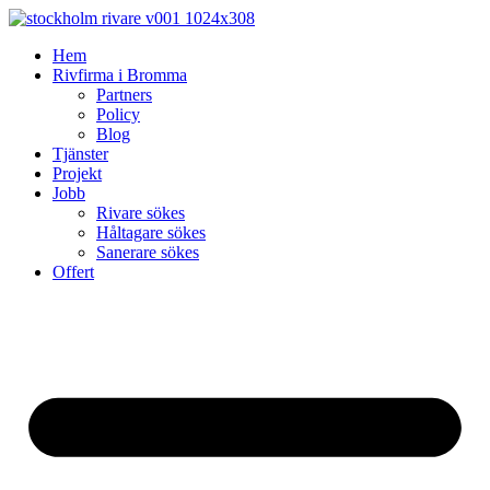
Skip
to
Hem
content
Rivfirma i Bromma
Partners
Policy
Blog
Tjänster
Projekt
Jobb
Rivare sökes
Håltagare sökes
Sanerare sökes
Offert