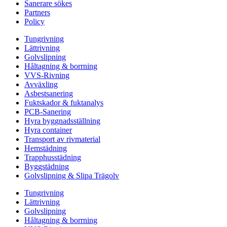
Sanerare sökes
Partners
Policy
Tungrivning
Lättrivning
Golvslipning
Håltagning & borrning
VVS-Rivning
Avväxling
Asbestsanering
Fuktskador & fuktanalys
PCB-Sanering
Hyra byggnadsställning
Hyra container
Transport av rivmaterial
Hemstädning
Trapphusstädning
Byggstädning
Golvslipning & Slipa Trägolv
Tungrivning
Lättrivning
Golvslipning
Håltagning & borrning