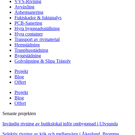
VVS-Rivning
Avväxling
Asbestsanering
Fuktskador & fuktanalys
PCB-Sanering
Hyra byggnadsställning
Hyra container
Transport av rivmaterial
Hemstädning
Trapphusstädning
Byggstädning
Golvslipning & Slipa Trägolv
Projekt
Blog
Offert
Projekt
Blog
Offert
Senaste projekten
Invändig rivning av butikslokal inför ombyggnad i Ulvsunda
Selektiv rivning av kök och mellanvägg i Åkeslund, Bromma