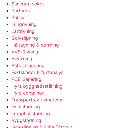
Sanerare sökes
Partners
Policy
Tungrivning
Lättrivning
Golvslipning
Håltagning & borrning
VVS-Rivning
Avväxling
Asbestsanering
Fuktskador & fuktanalys
PCB-Sanering
Hyra byggnadsställning
Hyra container
Transport av rivmaterial
Hemstädning
Trapphusstädning
Byggstädning
Golvslipning & Slipa Trägolv