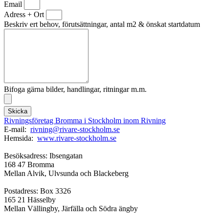
Email
Adress + Ort
Beskriv ert behov, förutsättningar, antal m2 & önskat startdatum
Bifoga gärna bilder, handlingar, ritningar m.m.
Skicka
Rivningsföretag Bromma i Stockholm inom Rivning
E-mail:
rivning@rivare-stockholm.se
Hemsida:
www.rivare-stockholm.se
Besöksadress: Ibsengatan
168 47 Bromma
Mellan Alvik, Ulvsunda och Blackeberg
Postadress: Box 3326
165 21 Hässelby
Mellan Vällingby, Järfälla och Södra ängby