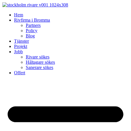
Skip
to
Hem
content
Rivfirma i Bromma
Partners
Policy
Blog
Tjänster
Projekt
Jobb
Rivare sökes
Håltagare sökes
Sanerare sökes
Offert