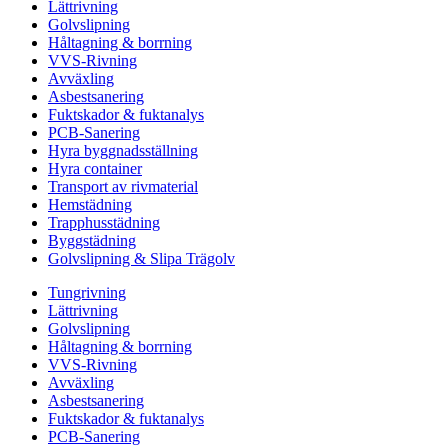
Lättrivning
Golvslipning
Håltagning & borrning
VVS-Rivning
Avväxling
Asbestsanering
Fuktskador & fuktanalys
PCB-Sanering
Hyra byggnadsställning
Hyra container
Transport av rivmaterial
Hemstädning
Trapphusstädning
Byggstädning
Golvslipning & Slipa Trägolv
Tungrivning
Lättrivning
Golvslipning
Håltagning & borrning
VVS-Rivning
Avväxling
Asbestsanering
Fuktskador & fuktanalys
PCB-Sanering